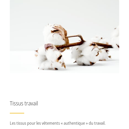
Coton bio
coton certifié « BIO » ou « GOTS ».